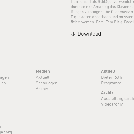
Harmonie II als Schlägel verwendet,
durch seinen Anschlag das Klavier z
Klingen zu bringen. Die Gliedmassen 
Figur waren abgerissen und mussten
fixiert werden. Foto: Tom Bisig, Basel
Download
Medien
Aktuell
ragen
Aktuell
Dieter Roth
uch
Schaulager
Programm
Archiv
Archiv
Ausstellungsarch
Videoarchiv
n
ger.org