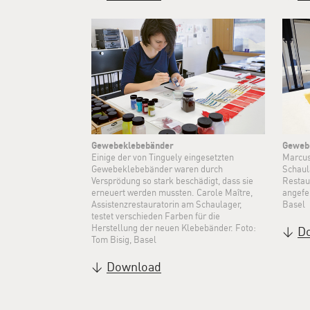
Gewebeklebebänder
Geweb
Einige der von Tinguely eingesetzten
Marcus
Gewebeklebebänder waren durch
Schaul
Versprödung so stark beschädigt, dass sie
Restau
erneuert werden mussten. Carole Maître,
angefe
Assistenzrestauratorin am Schaulager,
Basel
testet verschieden Farben für die
Herstellung der neuen Klebebänder. Foto:
D
Tom Bisig, Basel
Download