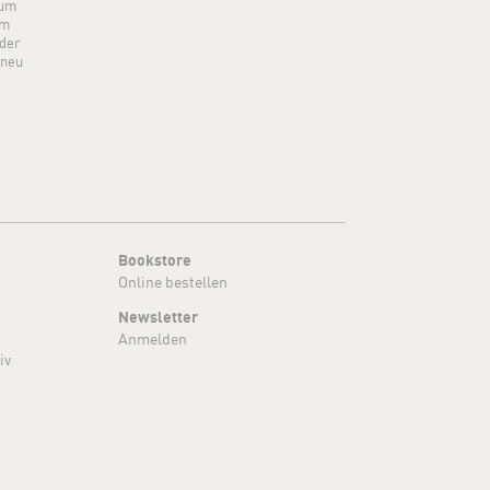
 um
um
der
 neu
Bookstore
Online bestellen
Newsletter
Anmelden
iv