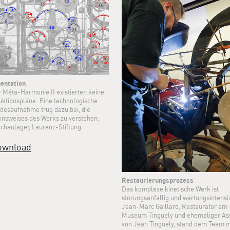
entation
r Méta-Harmonie II existierten keine
uktionspläne. Eine technologische
desaufnahme trug dazu bei, die
onsweises des Werks zu verstehen.
Schaulager, Laurenz-Stiftung
ownload
Restaurierungsprozess
Das komplexe kinetische Werk ist
störungsanfällig und wartungsintensiv
Jean-Marc Gaillard, Restaurator am
Museum Tinguely und ehemaliger Ass
von Jean Tinguely, stand dem Team m