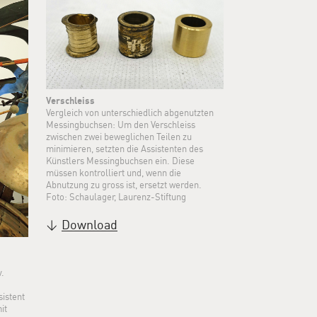
Verschleiss
Vergleich von unterschiedlich abgenutzten
Messingbuchsen: Um den Verschleiss
zwischen zwei beweglichen Teilen zu
minimieren, setzten die Assistenten des
Künstlers Messingbuchsen ein. Diese
müssen kontrolliert und, wenn die
Abnutzung zu gross ist, ersetzt werden.
Foto: Schaulager, Laurenz-Stiftung
Download
.
istent
it