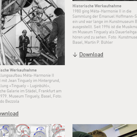
Historische Werkaufnahme
1980 ging Méta-Harmonie II in die
Sammlung der Emanuel Hoffmann-St
ein und war lange im Kunstmuseum 
ausgestellt. Seit 1996 ist die Musikm
im Museum Tinguely als Dauerleihga
hören und zu sehen. Foto: Kunstmu
Basel, Martin P. Bühler
Download
rische Werkaufnahme
llungsaufbau Méta-Harmonie II
) mit Jean Tinguely im Hintergrund,
llung «Tinguely – Luginbühl»,
sche Galerie im Städel, Frankfurt am
1979. Museum Tinguely, Basel, Foto:
do Bezzola
ownload