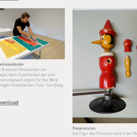
eklebebänder
 Broecker, Restaurator am
ager, beim Zuschneiden der vom
rierungsteam eigens für das Werk
rtigten Klebebänder. Foto: Tom Bisig,
ownload
Reparaturen
Die Figur des Pinocchio wird in der M