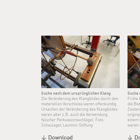
Suche nach dem ursprünglichen Klang
Suche 
Die Veränderung des Klangbildes durch den
Frühe F
materiellen Verschleiss waren offenkundig.
die Be
Ursachen der Veränderung des Klangbildes
Zustan
waren aber z.B. auch die Verwendung
origin
falscher Perkussionsschlägel. Foto:
einem 
Schaulager, Laurenz-Stiftung
waren.
Download
D