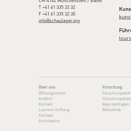
CH-4142 Münchenstein / Basel
T +41 61 335 32 32
Kuns
F +41 61 335 32 30
kuns
info@schaulager.org
Führ
tour
Über uns
Forschung
Öffnungszeiten
Forschungsanf
Anfahrt
Forschungsbes
Kontakt
Reproanfragen
Laurenz-Stiftung
Bibliothek
Konzept
Architektur