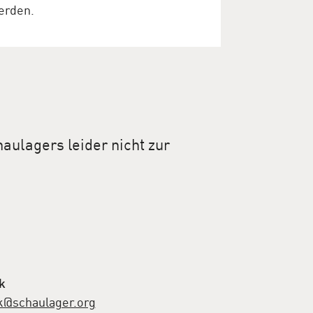
erden.
aulagers leider nicht zur
k
ek@schaulager.org