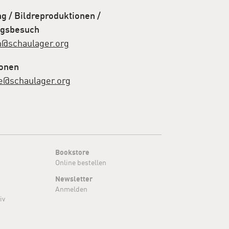
 / Bildreproduktionen /
gsbesuch
n@schaulager.org
ionen
e@schaulager.org
Bookstore
Online bestellen
Newsletter
Anmelden
iv