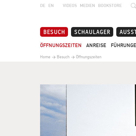
DE
EN
VIDEOS
MEDIEN
BOOKSTORE
BESUCH
SCHAULAGER
AUSS
ÖFFNUNGSZEITEN
ANREISE
FÜHRUNG
Home
Besuch
Öffnungszeiten