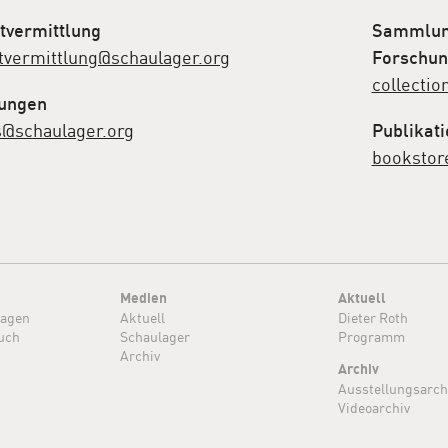
tvermittlung
Sammlung
tvermittlung@schaulager.org
Forschun
collectio
ungen
s@schaulager.org
Publikat
bookstor
Medien
Aktuell
ragen
Aktuell
Dieter Roth
uch
Schaulager
Programm
Archiv
Archiv
Ausstellungsarch
Videoarchiv