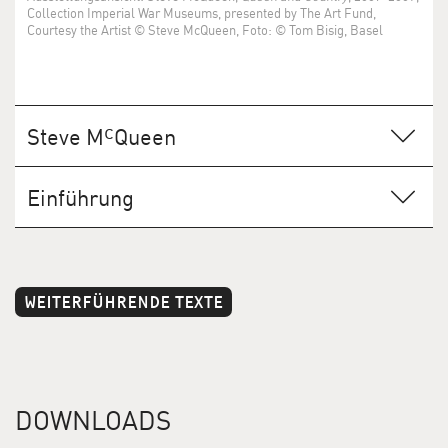
Collection Imperial War Museums, presented by The Art Fund,
Courtesy the Artist © Steve McQueen, Foto: © Tom Bisig, Basel
c
Steve M
Queen
Einführung
Selten ist es zutreffender, von einem «Werkkörper» zu
sprechen, als im Fall des in seiner Vielseitigkeit klar
definierten Werks des mitten in seiner Karriere
WEITERFÜHRENDE TEXTE
c
stehenden britischen Künstlers Steve M
Queen (*1969
in London). Sein noch junges und schon mehrfach
ausgezeichnetes Œuvre ist permanent in Wandlung.
Jede neue Arbeit überrascht durch ihre Präzision und
die Unerschrockenheit des Künstlers, neue Richtungen
DOWNLOADS
einzuschlagen. Das zeigt sich erneut auch in den