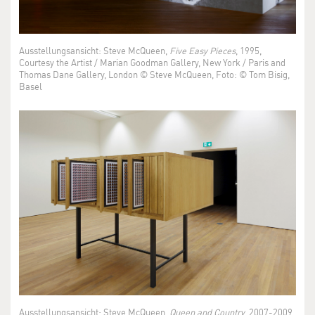
Ausstellungsansicht: Steve McQueen,
Five Easy Pieces
, 1995,
Courtesy the Artist / Marian Goodman Gallery, New York / Paris and
Thomas Dane Gallery, London © Steve McQueen, Foto: © Tom Bisig,
Basel
Ausstellungsansicht: Steve McQueen,
Queen and Country
, 2007-2009,