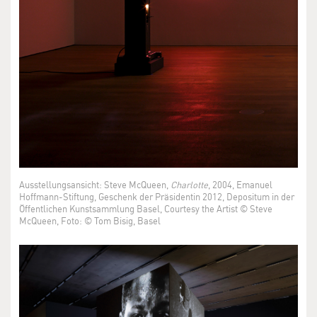
Ausstellungsansicht: Steve McQueen,
Charlotte
, 2004, Emanuel
Hoffmann-Stiftung, Geschenk der Präsidentin 2012, Depositum in der
Öffentlichen Kunstsammlung Basel, Courtesy the Artist © Steve
McQueen, Foto: © Tom Bisig, Basel