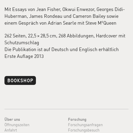
The physicality of any kind of work
Mit Essays von Jean Fisher, Okwui Enwezor, Georges Didi-
is always the key to bring people
Huberman, James Rondeau und Cameron Bailey sowie
inside the work.
c
einem Gespräch von Adrian Searle mit Steve M
Queen
262 Seiten, 22,5 × 28,5 cm, 268 Abbildungen, Hardcover mit
Ein grundlegendes Merkmal aller Werke des Künstlers
Schutzumschlag
sind die spezifischen und höchst präzisen Anweisungen
Die Publikation ist auf Deutsch und Englisch erhältlich
Erste Auflage 2013
für die Installationen. Die Projektionsart, die Grösse und
Farbe des Raums und die Tonqualität sind integrale
Bestandteile, womit das Werk erst seine Prägnanz
entfalten kann. Auch die Entscheidung, ob die Arbeit als
BOOKSHOP
kontinuierliche Projektion oder als kinoähnliche
Vorführung mit festen Vorführzeiten gezeigt wird, ist
eine wichtige Festlegung des Künstlers. Im Schaulager
wird eine Auswahl von beinahe dreissig Werken gezeigt,
die sich über zwei Stockwerke erstreckt und die mit
c
Über uns
Forschung
neuen Regeln experimentiert. Steve M
Queen hat die
Öffnungszeiten
Forschungsanfragen
Gelegenheit einer erstmaligen Überblicksausstellung
Anfahrt
Forschungsbesuch