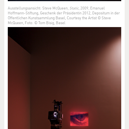
Ausstellungsansicht: Steve McQueen,
Static
, 2009, Emanuel
Hoffmann-Stiftung, Geschenk der Präsidentin 2012, Depositum in der
Öffentlichen Kunstsammlung Basel, Courtesy the Artist © Steve
McQueen, Foto: © Tom Bisig, Basel