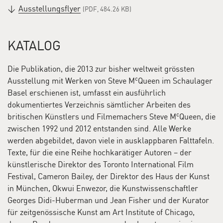
Werken, die eigens für die Ausstellung entstanden sind.
Ausstellungsflyer
(PDF, 484.26 KB)
KATALOG
Die Publikation, die 2013 zur bisher weltweit grössten
c
Ausstellung mit Werken von Steve M
Queen im Schaulager
Basel erschienen ist, umfasst ein ausführlich
dokumentiertes Verzeichnis sämtlicher Arbeiten des
c
britischen Künstlers und Filmemachers Steve M
Queen, die
zwischen 1992 und 2012 entstanden sind. Alle Werke
werden abgebildet, davon viele in ausklappbaren Falttafeln.
Texte, für die eine Reihe hochkarätiger Autoren – der
c
Steve M
Queen ist 1969 in London geboren, er lebt und
künstlerische Direktor des Toronto International Film
arbeitet in Amsterdam und London. Von 1989 bis 1990
Festival, Cameron Bailey, der Direktor des Haus der Kunst
c
studierte Steve M
Queen am Chelsea College of Art and
in München, Okwui Enwezor, die Kunstwissenschaftler
Steve McQueen,
Deadpan
, 1997
Design in London und von 1990 bis 1993 am Goldsmiths
Georges Didi-Huberman und Jean Fisher und der Kurator
College, London. Von 1993 bis 1994 setzte er sein
für zeitgenössische Kunst am Art Institute of Chicago,
Studium an der Tisch School of the Arts, New York