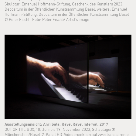
Skulptur: Emanuel Hoffmann-Stiftung, Geschenk des Künstlers 2023,
Depositum in der Öffentlichen Kunstsammlung Basel, weitere: Emanuel
Hoffmann-Stiftung, Depositum in der Öffentlichen Kunstsammlung Basel
© Peter Fischli, Foto: Peter Fischli/ Artist‘s image
Ausstellungsansicht: Anri Sala, Ravel Ravel Interval, 2017
OUT OF THE BOX, 10. Juni bis 19. November 2023, Schaulager®
Münchenstein/Basel, 2-Kanal HD-Videoprojektion auf zwei transparente