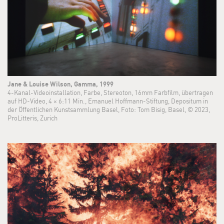
Jane & Louise Wilson, Gamma, 1999
4-Kanal-Videoinstallation, Farbe, Stereoton, 16mm Farbfilm, übertragen
auf HD-Video, 4 × 6:11 Min., Emanuel Hoffmann-Stiftung, Depositum in
der Öffentlichen Kunstsammlung Basel, Foto: Tom Bisig, Basel, © 2023,
ProLitteris, Zurich