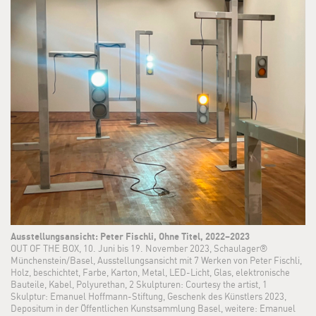
Ausstellungsansicht: Peter Fischli, Ohne Titel, 2022–2023
OUT OF THE BOX, 10. Juni bis 19. November 2023, Schaulager®
Münchenstein/Basel, Ausstellungsansicht mit 7 Werken von Peter Fischli,
Holz, beschichtet, Farbe, Karton, Metal, LED-Licht, Glas, elektronische
Bauteile, Kabel, Polyurethan, 2 Skulpturen: Courtesy the artist, 1
Skulptur: Emanuel Hoffmann-Stiftung, Geschenk des Künstlers 2023,
Depositum in der Öffentlichen Kunstsammlung Basel, weitere: Emanuel