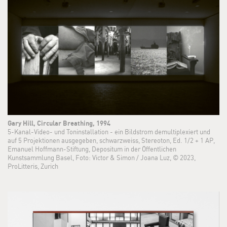
Gary Hill, Circular Breathing, 1994
5-Kanal-Video- und Toninstallation - ein Bildstrom demultiplexiert und
auf 5 Projektionen ausgegeben, schwarzweiss, Stereoton, Ed. 1/2 + 1 AP,
Emanuel Hoffmann-Stiftung, Depositum in der Öffentlichen
Kunstsammlung Basel, Foto: Victor & Simon / Joana Luz, © 2023,
ProLitteris, Zurich