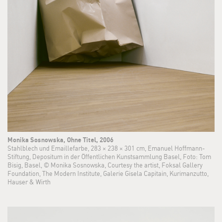
Monika Sosnowska, Ohne Titel, 2006
Stahlblech und Emaillefarbe, 283 × 238 × 301 cm, Emanuel Hoffmann-
Stiftung, Depositum in der Öffentlichen Kunstsammlung Basel, Foto: Tom
Bisig, Basel, © Monika Sosnowska, Courtesy the artist, Foksal Gallery
Foundation, The Modern Institute, Galerie Gisela Capitain, Kurimanzutto,
Hauser & Wirth