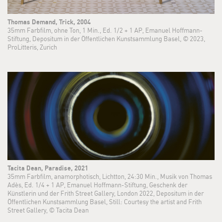
Thomas Demand, Trick, 2004
35mm Farbfilm, ohne Ton, 1 Min., Ed. 1/2 + 1 AP, Emanuel Hoffmann-
Stiftung, Depositum in der Öffentlichen Kunstsammlung Basel, © 2023,
ProLitteris, Zurich
Tacita Dean, Paradise, 2021
35mm Farbfilm, anamorphotisch, Lichtton, 24:30 Min., Musik von Thomas
Adès, Ed. 1/4 + 1 AP, Emanuel Hoffmann-Stiftung, Geschenk der
Künstlerin und der Frith Street Gallery, London 2022, Depositum in der
Öffentlichen Kunstsammlung Basel, Still: Courtesy the artist and Frith
Street Gallery, © Tacita Dean