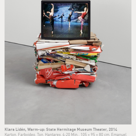
Klara Lidén, Warm-up: State Hermitage Museum Theater, 2014
Karton, Farbvideo, Ton, Hantarex, 4:20 Min., 105 × 95 × 80 cm, Emanuel