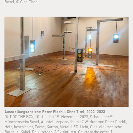
Basel, © Gina Fischli
Ausstellungsansicht: Peter Fischli, Ohne Titel, 2022–2023
OUT OF THE BOX, 10. Juni bis 19. November 2023, Schaulager®
Münchenstein/Basel, Ausstellungsansicht mit 7 Werken von Peter Fischli,
Holz, beschichtet, Farbe, Karton, Metal, LED-Licht, Glas, elektronische
Bauteile, Kabel, Polyurethan, 2 Skulpturen: Courtesy the artist, 1