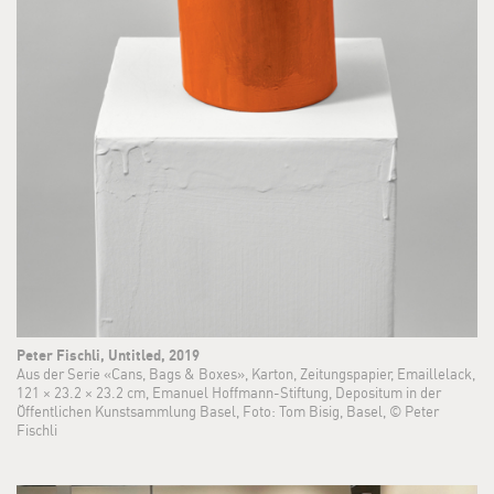
Peter Fischli, Untitled, 2019
Aus der Serie «Cans, Bags & Boxes», Karton, Zeitungspapier, Emaillelack,
121 × 23.2 × 23.2 cm, Emanuel Hoffmann-Stiftung, Depositum in der
Öffentlichen Kunstsammlung Basel, Foto: Tom Bisig, Basel, © Peter
Fischli