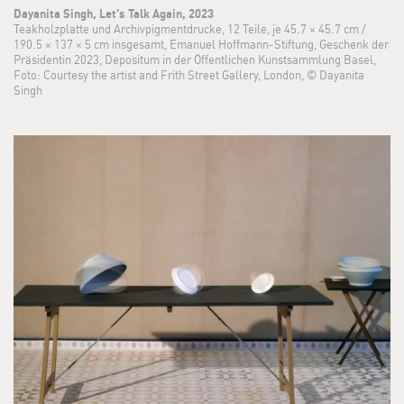
Dayanita Singh, Let's Talk Again, 2023
Teakholzplatte und Archivpigmentdrucke, 12 Teile, je 45.7 × 45.7 cm /
190.5 × 137 × 5 cm insgesamt, Emanuel Hoffmann-Stiftung, Geschenk der
Präsidentin 2023, Depositum in der Öffentlichen Kunstsammlung Basel,
Foto: Courtesy the artist and Frith Street Gallery, London, © Dayanita
Singh