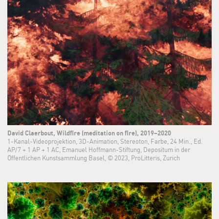
David Claerbout, Wildfire (meditation on fire), 2019–2020
1-Kanal-Videoprojektion, 3D-Animation, Stereoton, Farbe, 24 Min., Ed.
AP/7 + 1 AP + 1 AC, Emanuel Hoffmann-Stiftung, Depositum in der
Öffentlichen Kunstsammlung Basel, © 2023, ProLitteris, Zurich