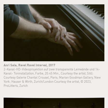
Anri Sala, Ravel Ravel Interval, 2017
2-Kanal-HD-Videoprojektion auf zwei transparente Leinwände und 14-
Kanal- Toninstallation, Farbe, 20:45 Min., Courtesy the artist, Still:
Courtesy Galerie Chantal Crousel, Paris; Marian Goodman Gallery, New
York; Hauser & Wirth, Zurich/London Courtesy the artist, © 2023,
ProLitteris, Zurich