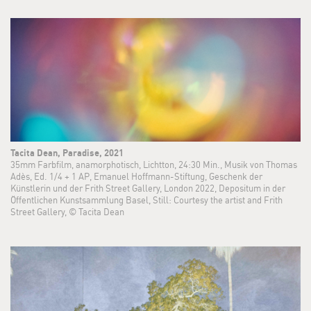
Tacita Dean, Paradise, 2021
35mm Farbfilm, anamorphotisch, Lichtton, 24:30 Min., Musik von Thomas
Adès, Ed. 1/4 + 1 AP, Emanuel Hoffmann-Stiftung, Geschenk der
Künstlerin und der Frith Street Gallery, London 2022, Depositum in der
Öffentlichen Kunstsammlung Basel, Still: Courtesy the artist and Frith
Street Gallery, © Tacita Dean