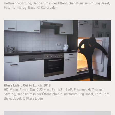
Hoffmann-Stiftung, Depositum in der Öffentlichen Kunstsammlung Basel,
Foto: Tom Bisig, Basel,© Klara Lidén
Klara Lidén, Out to Lunch, 2018
HD-Video, Farbe, Ton, 0:22 Min., Ed. 1/3 + 1 AP, Emanuel Hoffmann-
Stiftung, Depositum in der Öffentlichen Kunstsammlung Basel, Foto: Tom
Bisig, Basel, © Klara Lidén