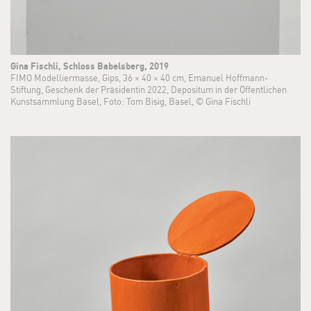
Gina Fischli, Schloss Babelsberg, 2019
FIMO Modelliermasse, Gips, 36 × 40 × 40 cm, Emanuel Hoffmann-
Stiftung, Geschenk der Präsidentin 2022, Depositum in der Öffentlichen
Kunstsammlung Basel, Foto: Tom Bisig, Basel, © Gina Fischli