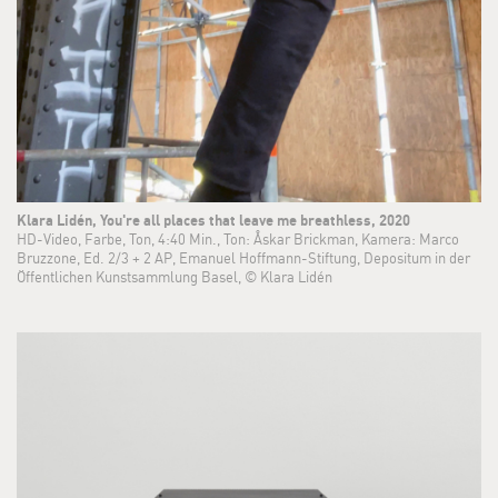
Klara Lidén, You're all places that leave me breathless, 2020
HD-Video, Farbe, Ton, 4:40 Min., Ton: Åskar Brickman, Kamera: Marco
Bruzzone, Ed. 2/3 + 2 AP, Emanuel Hoffmann-Stiftung, Depositum in der
Öffentlichen Kunstsammlung Basel, © Klara Lidén