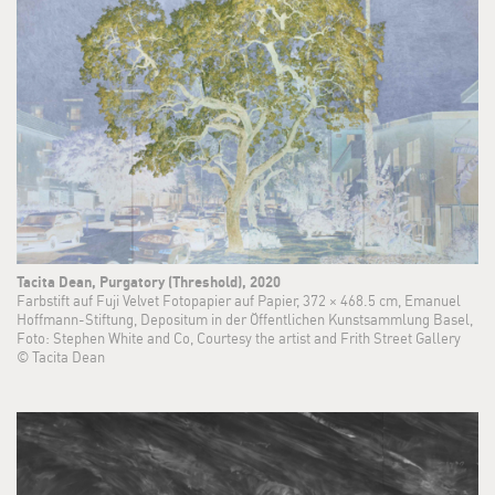
Tacita Dean, Purgatory (Threshold), 2020
Farbstift auf Fuji Velvet Fotopapier auf Papier, 372 × 468.5 cm, Emanuel
Hoffmann-Stiftung, Depositum in der Öffentlichen Kunstsammlung Basel,
Foto: Stephen White and Co, Courtesy the artist and Frith Street Gallery
© Tacita Dean