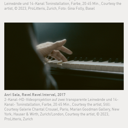
Leinwände und 14-Kanal Toninstallation, Farbe, 20:45 Min., Courtesy the
artist, © 2023, ProLitteris, Zurich, Foto: Gina Folly, Basel
Anri Sala, Ravel Ravel Interval, 2017
2-Kanal-HD-Videoprojektion auf zwei transparente Leinwände und 14-
Kanal- Toninstallation, Farbe, 20:45 Min., Courtesy the artist, Still:
Courtesy Galerie Chantal Crousel, Paris; Marian Goodman Gallery, New
York; Hauser & Wirth, Zurich/London, Courtesy the artist, © 2023,
ProLitteris, Zurich