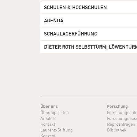
SCHULEN & HOCHSCHULEN
AGENDA
SCHAULAGERFÜHRUNG
DIETER ROTH SELBSTTURM; LÖWENTUR
Über uns
Forschung
Öffnungszeiten
Forschungsanf
Anfahrt
Forschungsbes
Kontakt
Reproanfragen
Laurenz-Stiftung
Bibliothek
Konzept