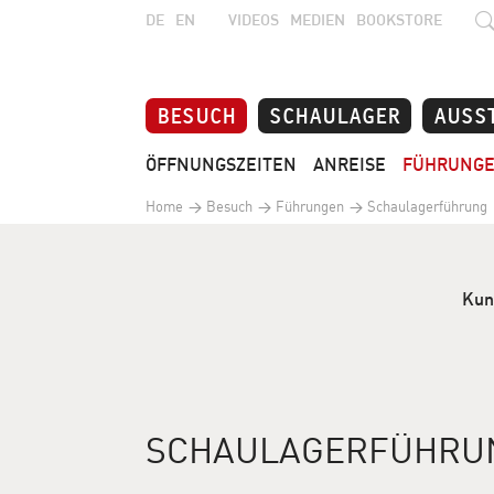
DE
EN
VIDEOS
MEDIEN
BOOKSTORE
BESUCH
SCHAULAGER
AUSS
ÖFFNUNGSZEITEN
ANREISE
FÜHRUNG
Home
Besuch
Führungen
Schaulagerführung
Kun
SCHAULAGERFÜHRU