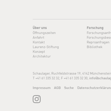
Über uns
Forschung
Öffnungszeiten
Forschungsanf
Anfahrt
Forschungsbes
Kontakt
Reproanfragen
Laurenz-Stiftung
Bibliothek
Konzept
Architektur
Schaulager, Ruchfeldstrasse 19, 4142 Münchenstei
T +41 61 335 32 32, F +41 61 335 32 30,
info@schaula
Impressum
AGB
Suche
Datenschutzerklärun