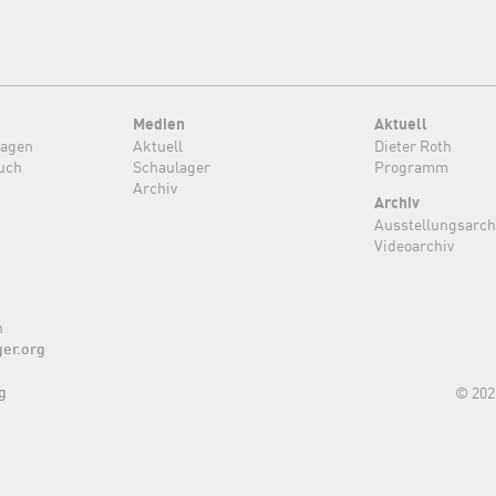
Medien
Aktuell
ragen
Aktuell
Dieter Roth
uch
Schaulager
Programm
Archiv
Archiv
Ausstellungsarch
Videoarchiv
n
ger.org
g
© 202