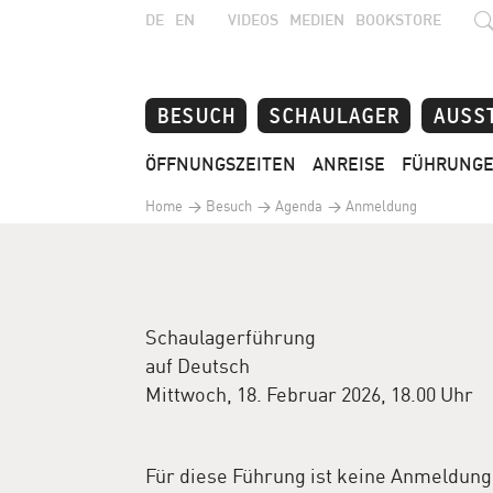
DE
EN
VIDEOS
MEDIEN
BOOKSTORE
BESUCH
SCHAULAGER
AUSS
ÖFFNUNGSZEITEN
ANREISE
FÜHRUNG
Home
Besuch
Agenda
Anmeldung
Schaulagerführung
auf Deutsch
Mittwoch, 18. Februar 2026, 18.00 Uhr
Für diese Führung ist keine Anmeldung