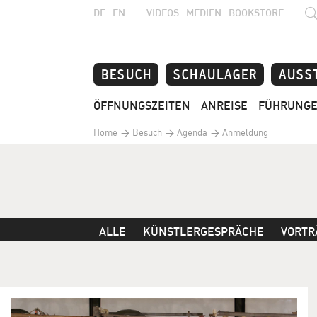
DE
EN
VIDEOS
MEDIEN
BOOKSTORE
BESUCH
SCHAULAGER
AUSS
ÖFFNUNGSZEITEN
ANREISE
FÜHRUNG
Home
Besuch
Agenda
Anmeldung
ALLE
KÜNSTLERGESPRÄCHE
VORTR