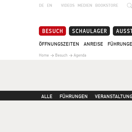
DE
EN
VIDEOS
MEDIEN
BOOKSTORE
BESUCH
SCHAULAGER
AUSS
ÖFFNUNGSZEITEN
ANREISE
FÜHRUNG
Home
Besuch
Agenda
ALLE
FÜHRUNGEN
VERANSTALTUN