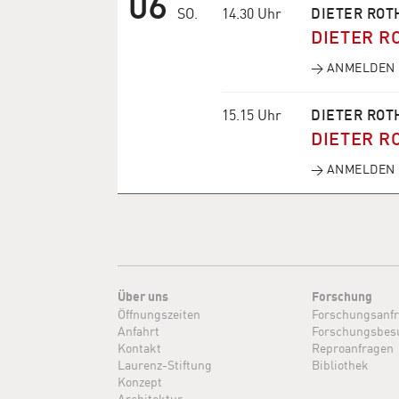
06
SO.
14.30 Uhr
DIETER ROT
DIETER R
→ ANMELDEN
15.15 Uhr
DIETER ROT
DIETER R
→ ANMELDEN
Über uns
Forschung
Öffnungszeiten
Forschungsanf
Anfahrt
Forschungsbes
Kontakt
Reproanfragen
Laurenz-Stiftung
Bibliothek
Konzept
Architektur