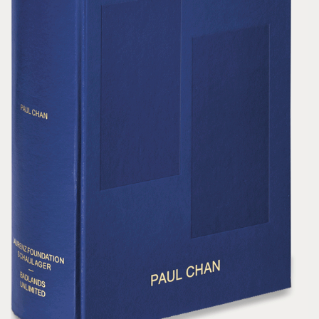
von Paul Chan verlieren die Anspielungen und Hinweise
ihre ursprüngliche Zugehörigkeit und gehen unter in
einer neuen Ordnung, tauchen aber als vertraute
Stimmen wieder auf – wie ein Echo – in der
fremdartigen Erscheinung, als die sich das Werk zeigt.
Das Konzept der Ausstellung verläuft entlang von
Achsen – Himmel und Erde, diesseits und jenseits, dem
Traum von einer andersartigen Welt und der Realität
unseres Daseins. Während die Werke im Erdgeschoss
um positive wie negative Utopien kreisen, sieht sich der
Betrachter im Untergeschoss mit Szenarien einer in
aller Härte durchbrechenden Realität konfrontiert. Aber
keine Sorge, es ist nur Kunst. Und wer hat schon Angst
vor Kunst?