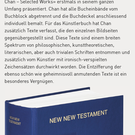
Chan – Selected Works» erstmals in seinem ganzen
Positionen ihre Stimme behaupten, ihre Verbundenheit
Umfang präsentiert. Chan hat alle Bucheinbände vom
sich aber gleichzeitig im breiten Fluss der Narration
Buchblock abgetrennt und die Buchdeckel anschliessend
zeigt. Ein Spannungsbogen zieht sich über die ganze
individuell bemalt. Für das Künstlerbuch hat Chan
Ausstellung hinweg – sichtbar auf den ersten Blick in
zusätzlich Texte verfasst, die den einzelnen Bildseiten
den Arguments, die sich wie ein Flechtwerk über die
gegenübergestellt sind. Diese Texte sind einem breiten
Räume erstrecken oder die wie der Faden der Ariadne
Spektrum von philosophischen, kunsttheoretischen,
im Labyrinth des Minotaurus Orientierung bieten.
literarischen, aber auch trivialen Schriften entnommen und
zusätzlich vom Künstler mit ironisch-verspielten
Man kann sich verlieren im Netz der Werke von Paul
Zeichensätzen durchwirkt worden. Die Entzifferung der
Chan, sie geben Rätsel auf und legen Fährten, die ins
ebenso schön wie geheimnisvoll anmutenden Texte ist ein
Dickicht verlaufen. Die Werke sprechen in einer
besonderes Vergnügen.
Sprache, die man nicht unmittelbar versteht, vieles
erscheint fremd, anderes doch vertraut. Einige
Referenzen, auf die Chan eingeht, sind unmittelbar klar,
andere Quellen offenbaren sich erst, wenn man weiter
forscht. Die Zitate und Ideen, die historischen Bezüge
und literarischen Grundlagen sind ebenso in unserer
Kultur verortet wie in unserem Alltag. In den Werken