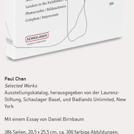
sich als ironisches Spiel mit Doppeldeutigkeiten und
Scheinbarem.
Paul Chan
Selected Works
Ausstellungskatalog, herausgegeben von der Laurenz-
Stiftung, Schaulager Basel, und Badlands Unlimited, New
York
Mit einem Essay von Daniel Birnbaum
386 Seiten, 20,5 × 25,5 cm, ca. 300 farbige Abbildungen,
Paul Chan,
Social Security
, 2012