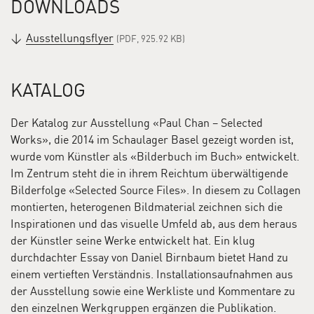
DOWNLOADS
und die Gesellschaft bewegen. Aber auch Fragen, so
einfach und direkt, wie Kinder sie stellen. Fragen, die
Ausstellungsflyer
(PDF, 925.92 KB)
plötzlich auftauchen, beim Autofahren, unter der
Dusche, in den lichten Momenten, wenn der Alltag
absurd, Gewohnheiten bizarr und jede Gewissheit
KATALOG
verdächtig erscheint. Fragen auf jeden Fall, die keinen
Menschen unberührt lassen. Die eine Schleuse öffnen,
Der Katalog zur Ausstellung «Paul Chan – Selected
woraus ein breiter Strom aus Ideen und Assoziationen
Works», die 2014 im Schaulager Basel gezeigt worden ist,
hervorbricht, die miteinander verwirbeln und die
wurde vom Künstler als «Bilderbuch im Buch» entwickelt.
Gedanken mitreissen mit der Kraft ihres Sogs.
Im Zentrum steht die in ihrem Reichtum überwältigende
Foto: Peter Schnetz, Basel
Bilderfolge «Selected Source Files». In diesem zu Collagen
Paul Chan ist 1973 in Hongkong geboren, er lebt und
montierten, heterogenen Bildma­terial zeichnen sich die
arbeitet in New York. Sein Werk war in zahlreichen
Inspirationen und das visuelle Umfeld ab, aus dem heraus
internationalen Ausstellungen vertreten, darunter an
der Künstler seine Werke entwickelt hat. Ein klug
der
documenta 13
in Kassel, 2012;
Making Worlds
, 53.
durchdachter Essay von Daniel Birnbaum bietet Hand zu
Biennale Venedig, 2009, an der Whitney Biennale,
einem vertieften Verständnis. Installationsaufnahmen aus
Whitney Museum of Art, New York, 2006, und an der
der Ausstellung sowie eine Werkliste und Kommentare zu
54th Carnegie International, Carnegie Museum of Art,
den einzelnen Werkgruppen ergänzen die Publikation.