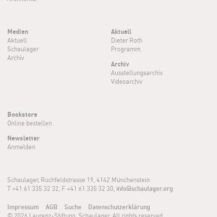
Medien
Aktuell
Aktuell
Dieter Roth
Schaulager
Programm
Archiv
Archiv
Ausstellungsarchiv
Videoarchiv
Bookstore
Online bestellen
Newsletter
Anmelden
Schaulager, Ruchfeldstrasse 19, 4142 Münchenstein
T +41 61 335 32 32, F +41 61 335 32 30,
info@schaulager.org
Impressum
AGB
Suche
Datenschutzerklärung
© 2026 Laurenz-Stiftung, Schaulager. All rights reserved.