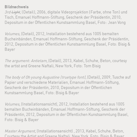
Bildnachweis
3rd
Light
, ( Detail ), 2006, digitale Videoprojektion ( Farbe, ohne Ton ) und
Tisch, Emanuel Hoffmann-Stiftung, Geschenk der Präsidentin, 2010,
Depositum in der Öffentlichen Kunstsammlung Basel, Foto : Jean Vong
Volumes
, (Detail), 2012, Installation bestehend aus 1005 bemalten
Bucheinbänden, Emanuel Hoffmann-Stiftung, Geschenk der Präsidentin,
2012, Depositum in der Öffentlichen Kunstsammlung Basel, Foto: Bisig &
Bayer
The argument: Antietam
, (Detail), 2013, Kabel, Schuhe, Beton, courtesy
the artist and Greene Naftali, New York, Foto: Tom Bisig
The body of Oh young Augustine ( truetype font )
, (Detail), 2009, Tusche auf
Papier und verschiedene Materialien, Emanuel Hoffmann-Stiftung,
Geschenk der Präsidentin, 2010, Depositum in der Öffentlichen
Kunstsammlung Basel, Foto: Bisig & Bayer
Volumes
, (Installationsansicht), 2012, Installation bestehend aus 1005
bemalten Bucheinbänden, Emanuel Hoffmann-Stiftung, Geschenk der
Präsidentin, 2012, Depositum in der Öffentlichen Kunstsammlung Basel,
Foto: Bisig & Bayer
Master Argument
, (Installationsansicht) , 2013, Kabel, Schuhe, Beton,
Courtesy the Artist and Greene Naftali, New York, Foto: Bisig & Bayer