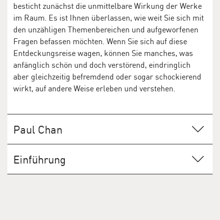
besticht zunächst die unmittelbare Wirkung der Werke
im Raum. Es ist Ihnen überlassen, wie weit Sie sich mit
den unzähligen Themenbereichen und aufgeworfenen
Fragen befassen möchten. Wenn Sie sich auf diese
Entdeckungsreise wagen, können Sie manches, was
anfänglich schön und doch verstörend, eindringlich
aber gleichzeitig befremdend oder sogar schockierend
wirkt, auf andere Weise erleben und verstehen.
Paul Chan
Einführung
Was ist ein Wort? Was ist ein Ding? Was ist Wissen? Wer
bin ich selbst? Wie leben? Gibt es Licht ohne Schatten?
Vernunft ohne List? Was ist Kunst? Was für grosse
Fragen. Fragen, welche die Philosophie, die Religion