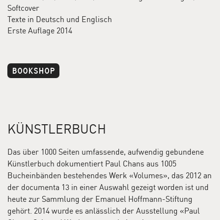
Softcover
Texte in Deutsch und Englisch
Erste Auflage 2014
BOOKSHOP
KÜNSTLERBUCH
Das über 1000 Seiten umfassende, aufwendig gebundene
Künst­lerbuch dokumentiert Paul Chans aus 1005
Bucheinbänden bestehendes Werk «Volumes», das 2012 an
Paul Chan,
Oh why so serious?
, 2008
der documenta 13 in einer Auswahl gezeigt worden ist und
Paul Chan ist ein grossartiger und gerissener Erzähler.
heute zur Sammlung der Emanuel Hoffmann-Stiftung
In der Ausstellung im Schaulager sind seine Werke in
gehört. 2014 wurde es anlässlich der Ausstellung «Paul
Konstellationen so angeordnet, dass sie als einzelne